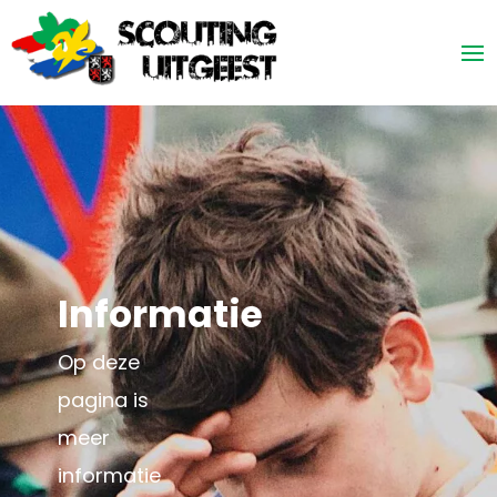
Informatie
Op deze
pagina is
meer
informatie