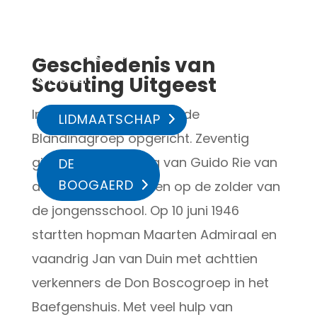
gebruik dan
een van de
onderstaande
Geschiedenis van
knoppen
Scouting Uitgeest
In 1945 werd in Uitgeest de
LIDMAATSCHAP
Blandinagroep opgericht. Zeventig
gidsen onder leiding van Guido Rie van
DE
BOOGAERD
der Eng zijn begonnen op de zolder van
de jongensschool. Op 10 juni 1946
startten hopman Maarten Admiraal en
vaandrig Jan van Duin met achttien
verkenners de Don Boscogroep in het
Baefgenshuis. Met veel hulp van