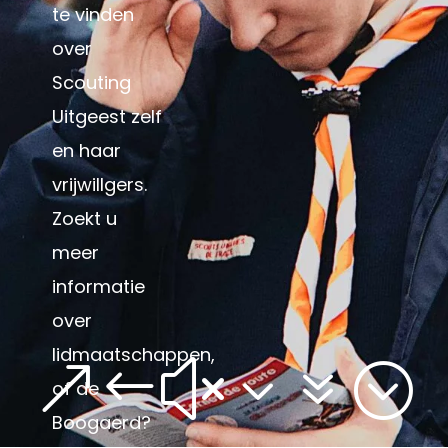
te vinden
over
Scouting
Uitgeest zelf
en haar
vrijwillgers.
Zoekt u
meer
informatie
over
lidmaatschappen,
&#x37;
of de
Boogaerd?